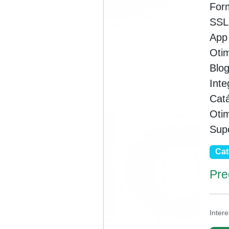
For
SSL
App
Otim
Blog
Inte
Catá
Oti
Supo
Cat
Pre
Inter