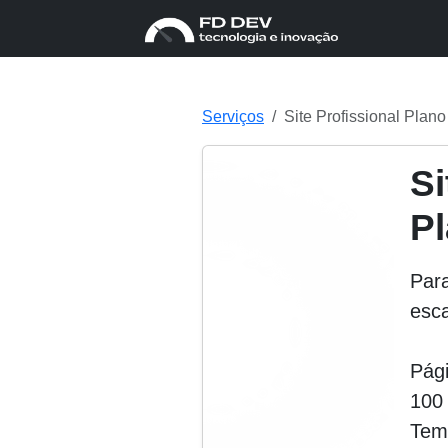
Serviços
Site Profissional Pla
Si
P
Par
esca
Pági
100
Tem